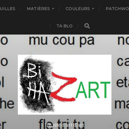
UILLES
MATIÈRES
COULEURS
PATCHWO
TA BLO
Un site d'art d'art