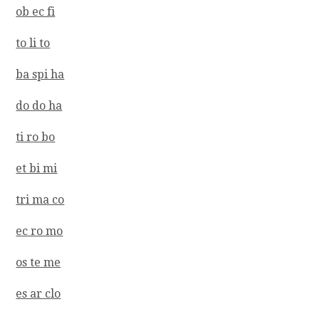
ob ec fi
to li to
ba spi ha
do do ha
ti ro bo
et bi mi
tri ma co
ec ro mo
os te me
es ar clo