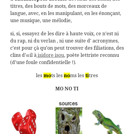
titres, des bouts de mots, des morceaux de
langue, avec, en les manipulant, en les énonçant,
une musique, une mélodie,
si, si, essayez de les dire à haute voix, ce n’est ni
du rap, ni du verlan , ni une suite d’ acronymes,
c’est pour çà qu’on peut trouver des filiations, des
clins d’œil à
isidore isou
, poète lettriste reconnu
(d’une foule confidentielle !).
les
mo
ts les
no
ms les
ti
tres
MO NO TI