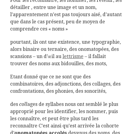
Pour les reconnaître, les nommer, les retenir, les
détailler , entre une image et un nom,
l’apparentement n’est pas toujours aisé, d’autant
que dans le cas présent, peu de moyen de
comprendre ces « noms »
pourtant, ils ont une existence, une typographie,
alors binaire ou ternaire, des onomatopées, des
scansions – un d’œil au
lettrisme
– il fallait
trouver des noms aux bidouilles, des mots,
Etant donné que ce ne sont que des
combinatoires, des adjonctions, des collages, des
confrontations, des phonies, des sonorités,
des
coll
ages de syllabes nous ont semblé le plus
approprié pour les identifier, les nommer, puis
les connaître, et peut être plus tard les
reconnaître C’est ainsi qu’est arrivée la cohorte
d’
onomatopées accolés
devenus des noms, des