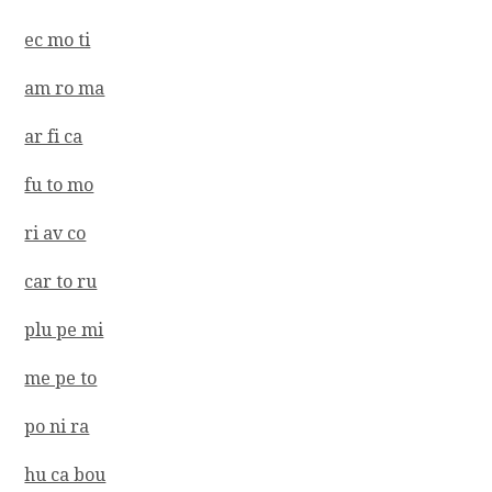
ec mo ti
am ro ma
ar fi ca
fu to mo
ri av co
car to ru
plu pe mi
me pe to
po ni ra
hu ca bou