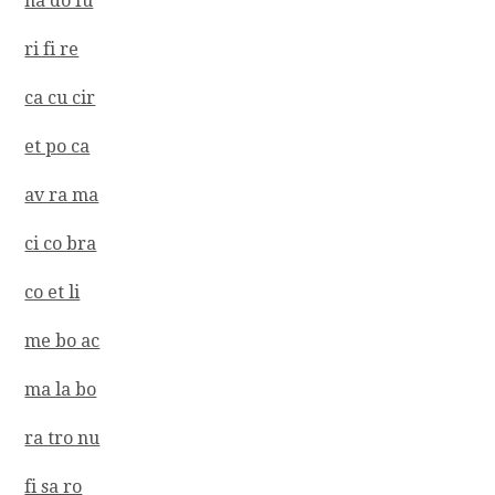
na do fu
ri fi re
ca cu cir
et po ca
av ra ma
ci co bra
co et li
me bo ac
ma la bo
ra tro nu
fi sa ro