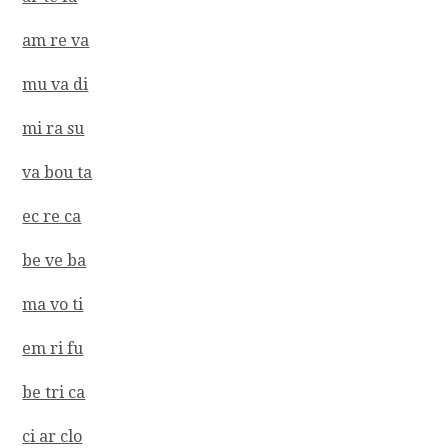
am re va
mu va di
mi ra su
va bou ta
ec re ca
be ve ba
ma vo ti
em ri fu
be tri ca
ci ar clo