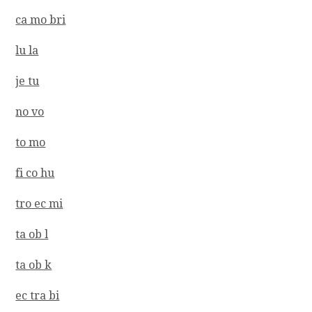
ca mo bri
lu la
je tu
no vo
to mo
fi co hu
tro ec mi
ta ob l
ta ob k
ec tra bi