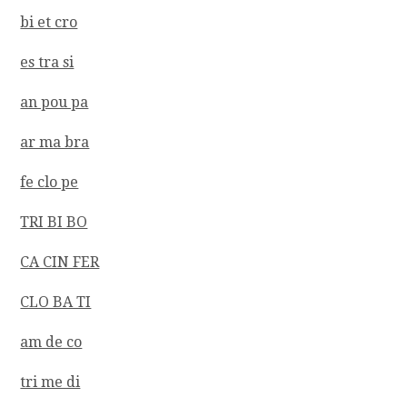
bi et cro
es tra si
an pou pa
ar ma bra
fe clo pe
TRI BI BO
CA CIN FER
CLO BA TI
am de co
tri me di