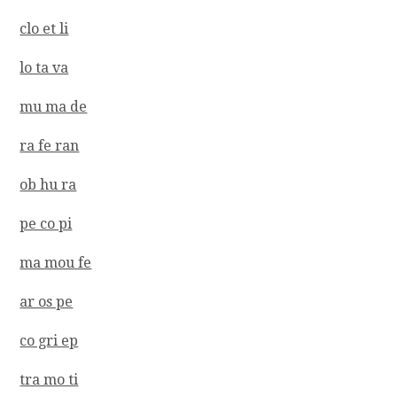
clo et li
lo ta va
mu ma de
ra fe ran
ob hu ra
pe co pi
ma mou fe
ar os pe
co gri ep
tra mo ti