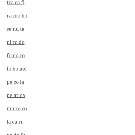
tra ca fi
ra mo bo
se nu ta
pi ro do
fi mo co
fo bo me
pe co la
pe ar ca
mu ro co
la ca ri