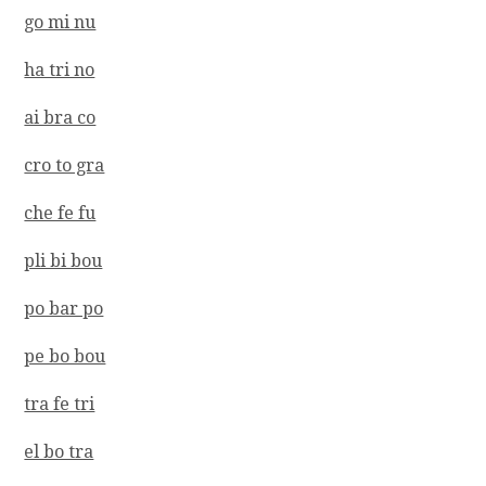
go mi nu
ha tri no
ai bra co
cro to gra
che fe fu
pli bi bou
po bar po
pe bo bou
tra fe tri
el bo tra