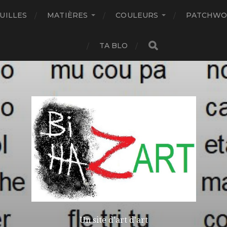
UILLES
MATIÈRES
COULEURS
PATCHWO
TA BLO
Un site d'art d'art