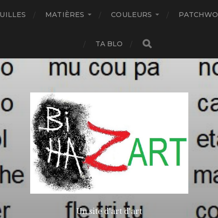
UILLES
MATIÈRES
COULEURS
PATCHWO
TA BLO
Un site d'art d'art