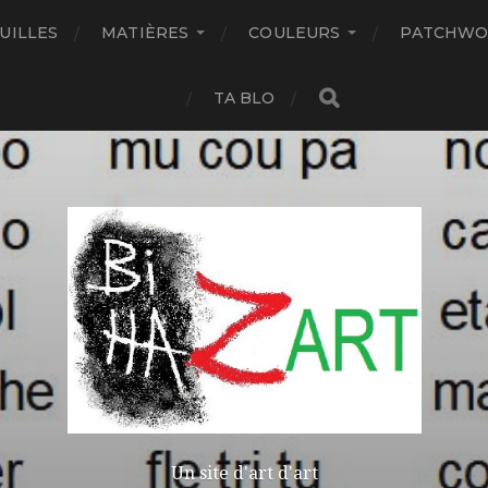
UILLES
MATIÈRES
COULEURS
PATCHWO
TA BLO
Un site d'art d'art