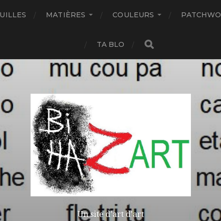
UILLES
MATIÈRES
COULEURS
PATCHWO
TA BLO
Un site d'art d'art