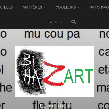
UILLES
MATIÈRES
COULEURS
PATCHWO
TA BLO
Un site d'art d'art