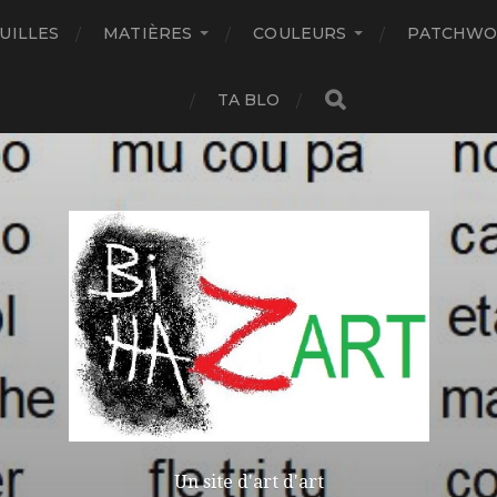
UILLES
MATIÈRES
COULEURS
PATCHWO
TA BLO
Un site d'art d'art