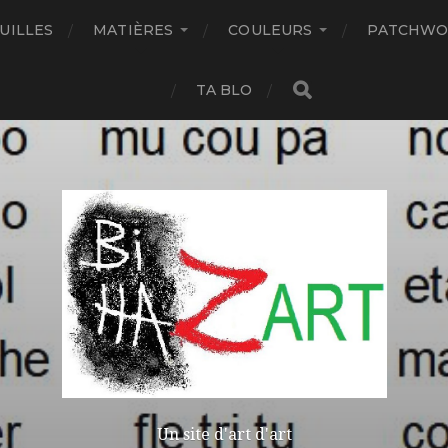
UILLES
MATIÈRES
COULEURS
PATCHWO
TA BLO
Un site d'art d'art