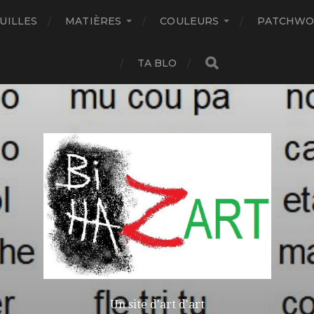
UILLES
MATIÈRES
COULEURS
PATCHWO
TA BLO
Un site d'art d'art