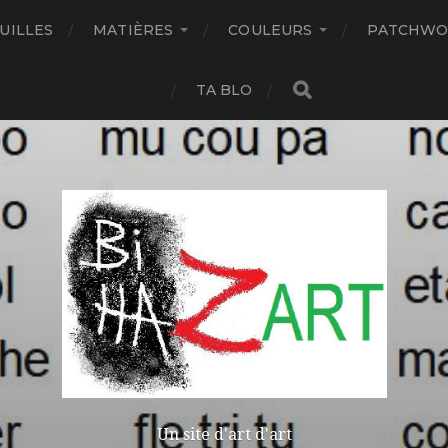
UILLES
MATIÈRES
COULEURS
PATCHWO
TA BLO
Un site d'art d'art