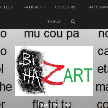
UILLES
MATIÈRES
COULEURS
PATCHWO
TA BLO
Un site d'art d'art