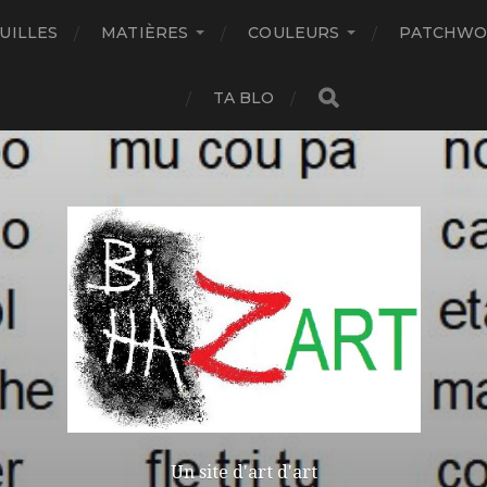
UILLES
MATIÈRES
COULEURS
PATCHWO
TA BLO
Un site d'art d'art