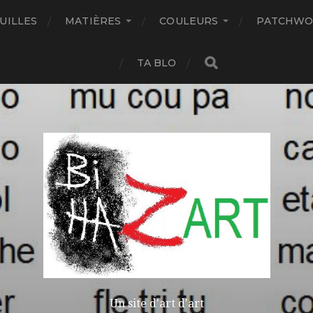
UILLES
MATIÈRES
COULEURS
PATCHWO
TA BLO
Un site d'art d'art